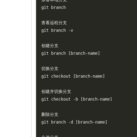
git branch

查看远程分支

git branch 
-
v

创建分支

git branch 
[
branch
-
name
]
切换分支

git checkout 
[
branch
-
name
]
创建并切换分支

git checkout 
-
b 
[
branch
-
name
]
删除分支

git branch 
-
d 
[
branch
-
name
]