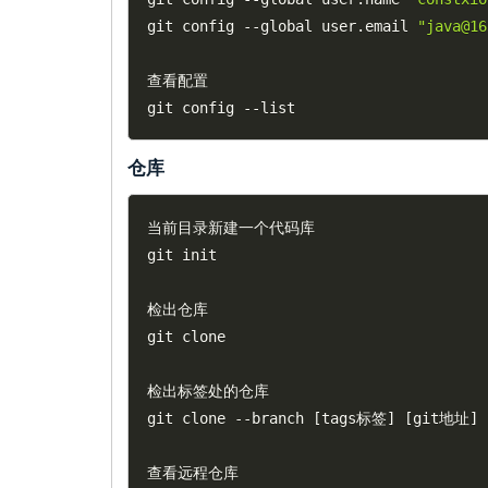
git config 
--
global user
.
email 
"java@16
查看配置

git config 
--
仓库
当前目录新建一个代码库

git init

检出仓库

git clone

检出标签处的仓库

git clone 
--
branch 
[
tags标签
]
[
git地址
]
查看远程仓库
