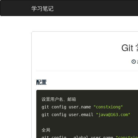
学习笔记
Gi
配置
设置用户名、邮箱

git config user
.
name 
"constxiong"
git config user
.
email 
"java@163.com"
全局

git config 
--
global user
.
name 
"constxio