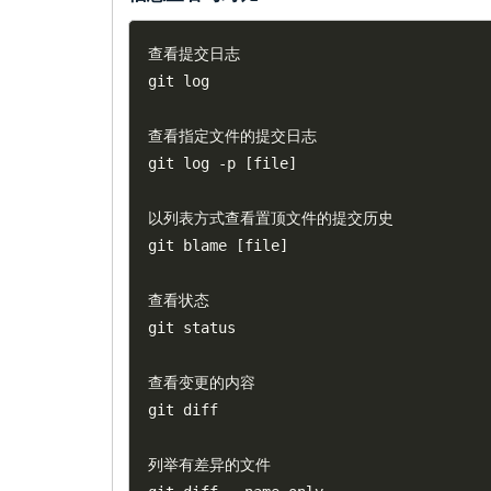
查看提交日志

git log

查看指定文件的提交日志

git log 
-
p 
[
file
]
以列表方式查看置顶文件的提交历史

git blame 
[
file
]
查看状态

git status

查看变更的内容

git diff

列举有差异的文件
